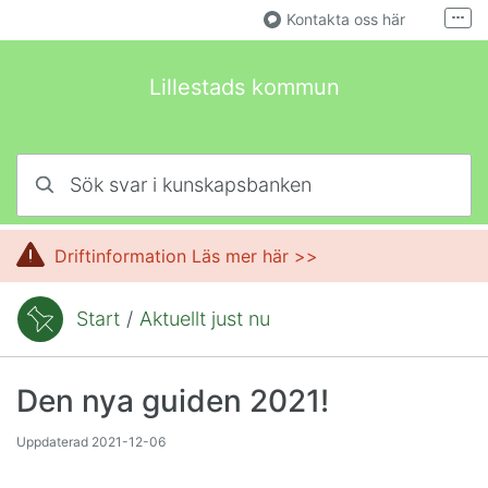
Hoppa till innehåll
Kontakta oss här
Fler
Helpdesk mail
Lillestads kommun
Här kan man....
an trycka på när man behöver en genväg till någonting
Sök svar i kunskapsbanken
Hur ser det ut sen?
Då hamnar de här istället
Driftinformation Läs mer här >>
Start
/
Aktuellt just nu
Du är här:
Den nya guiden 2021!
Uppdaterad
2021-12-06