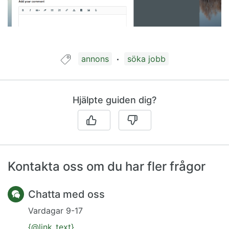
Guide taggad med:
annons
söka jobb
Hjälpte guiden dig?
Kontakta oss om du har fler frågor
Chatta med oss
Vardagar 9-17
{@link_text}